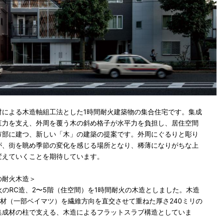
材による木造軸組工法とした1時間耐火建築物の集合住宅です。集成
直力を支え、外周を覆う木の斜め格子が水平力を負担し、居住空間
市部に建つ、新しい「木」の建築の提案です。外周にぐるりと彫り
が、街を眺め季節の変化を感じる場所となり、稀薄になりがちな上
変えていくことを期待しています。
の耐火木造＞
火のRC造、2〜5階（住空間）を1時間耐火の木造としました。木造
成材（一部ベイマツ）を繊維方向を直交させて重ねた厚さ240ミリの
集成材の柱で支える、木造によるフラットスラブ構造としていま