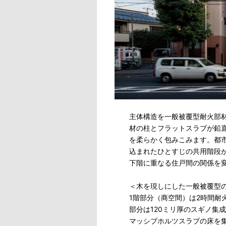
主体構造を一般被覆型耐火部
材の柱とフラットスラブが鉛
を柔らかく包みこみます。都
込まれたひとすじの共用階段
下階に重なる住戸間の関係を
＜木を現しにした一般被覆型
1階部分（商空間）は2時間耐
部分は120ミリ厚のスギノ集
マッシブホルツスラブの床を