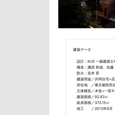
建築データ
設計：KUS 一級建築士事務所 
構造：腰原 幹雄、佐藤 
防火：安井 昇
建築用途／共同住宅+店
所在地 ／東京都世田
主体構造／木造+一部Ｒ
建築面積／92.83㎡
延床面積／372.15㎡
竣工 ／2013年9月