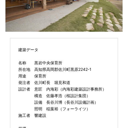
建築データ
名称 黒岩中央保育所
所在地 高知県高岡郡佐川町黒原2242-1
用途 保育所
発注者 佐川町長 堀見和道
設計者 意匠 内海彩（内海彩建築設計事務所）
構造 佐藤孝浩（桜設計集団）
設備 長谷川博（長谷川設備計画）
照明 稲葉裕（フォーライツ）
施工者 響建設