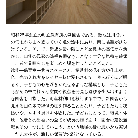
昭和28年創立の町立保育所の新園舎である。敷地は川沿い
の低地から山へ登っていく道の途中にあり、南に眺望がひら
けている。そこで、造成を最小限にとどめ敷地の高低差を活
かし、山側の民家の眺望も損なうことなく十分な気積を確保
し、皆で見晴らしを楽しめる場を作りたいと考えた。
縁側―保育室―共有スペースと、構造材の見せ方や仕上材、
色、光の入れ方をレイヤー状に変化させて、奥へ行くほど明
るく、子どもの心を浮き立たせるような構成とし、子どもた
ちがその中で様々な空間や視点を発見し遊びを生み出すよう
な園舎を目指した。町産材利用を検討する中で、新園舎から
見える山の木で縁側の柱を作ることとなり、子どもたちも枝
払いや、やすり掛けを体験した。子どもにとって、環境・体
験・他者との出会いの全てが成長の糧であり、園舎の建設過
程もその一つにしていこう、という地域の皆の思いから実現
した丸太柱が、新しい保育所の顔となっている。