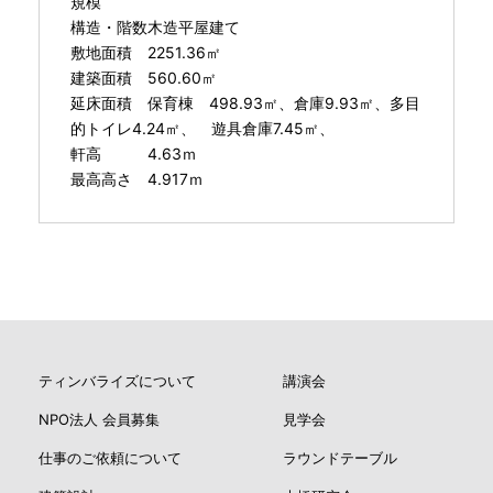
規模
構造・階数木造平屋建て
敷地面積 2251.36㎡
建築面積 560.60㎡
延床面積 保育棟 498.93㎡、倉庫9.93㎡、多目
的トイレ4.24㎡、 遊具倉庫7.45㎡、
軒高 4.63ｍ
最高高さ 4.917ｍ
ティンバライズについて
講演会
NPO法人 会員募集
見学会
仕事のご依頼について
ラウンドテーブル