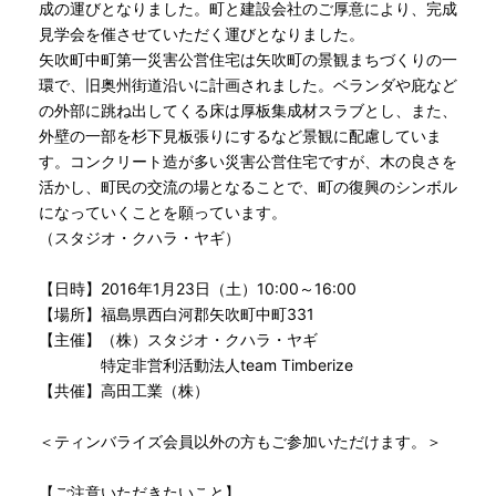
成の運びとなりました。町と建設会社のご厚意により、完成
見学会を催させていただく運びとなりました。
矢吹町中町第一災害公営住宅は矢吹町の景観まちづくりの一
環で、旧奥州街道沿いに計画されました。ベランダや庇など
の外部に跳ね出してくる床は厚板集成材スラブとし、また、
外壁の一部を杉下見板張りにするなど景観に配慮していま
す。コンクリート造が多い災害公営住宅ですが、木の良さを
活かし、町民の交流の場となることで、町の復興のシンボル
になっていくことを願っています。
（スタジオ・クハラ・ヤギ）
【日時】2016年1月23日（土）10:00～16:00
【場所】福島県西白河郡矢吹町中町331
【主催】（株）スタジオ・クハラ・ヤギ
特定非営利活動法人team Timberize
【共催】高田工業（株）
＜ティンバライズ会員以外の方もご参加いただけます。＞
【ご注意いただきたいこと】