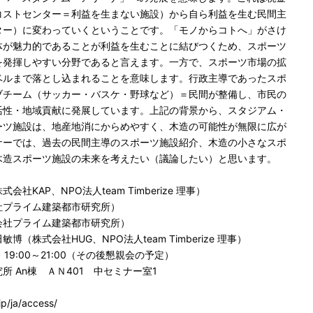
コストセンター＝利益を生まない施設）から自ら利益を生む民間主
ター）に変わっていくということです。「モノからコトへ」がさけ
体が魅力的であることが利益を生むことに結びつくため、スポーツ
を発揮しやすい分野であると言えます。一方で、スポーツ市場の拡
ベルまで落とし込まれることを意味します。行政主導であったスポ
ブチーム（サッカー・バスケ・野球など）＝民間が整備し、市民の
活性・地域貢献に発展しています。上記の背景から、スタジアム・
ーツ施設は、地産地消にからめやすく、木造の可能性が無限に広が
ナーでは、過去の民間主導のスポーツ施設紹介、木造の小さなスポ
木造スポーツ施設の未来を考えたい（議論したい）と思います。
KAP、NPO法人team Timberize 理事）
社プライム建築都市研究所）
ライム建築都市研究所）
（株式会社HUG、NPO法人team Timberize 理事）
）19:00～21:00（その後懇親会の予定）
 An棟 ＡＮ401 中セミナー室1
p/ja/access/