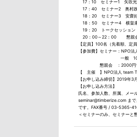
17：10 セミナー1 矢吹光
17：40 セミナー2 奥村政樹
18：20 セミナー3 安齋好太郎 
18：50 セミナー4 横畠康
19：20 トークセッション
20：00～22：00 懇親
【定員】100名（先着順、定員
【参加費】セミナー：NPO法人te
一般 100
懇親会 ：2000円予
【 主催 】NPO法人 team Tim
【お申し込み締切】2019年3
【お申し込み方法】
氏名、参加人数、所属、メー
seminar@timberize
です。FAX番号 / 03-5365-4
＜セミナーのみ、セミナーと