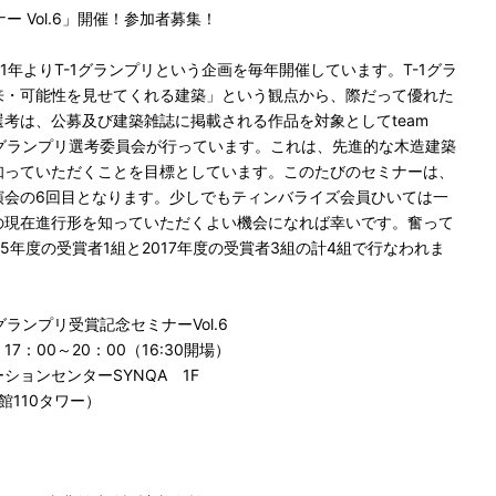
ー Vol.6」開催！参加者募集！
1年よりT-1グランプリという企画を毎年開催しています。T-1グラ
来・可能性を見せてくれる建築」という観点から、際だって優れた
考は、公募及び建築雑誌に掲載される作品を対象としてteam
るT-1グランプリ選考委員会が行っています。これは、先進的な木造建築
知っていただくことを目標としています。このたびのセミナーは、
演会の6回目となります。少しでもティンバライズ会員ひいては一
の現在進行形を知っていただくよい機会になれば幸いです。奮って
5年度の受賞者1組と2017年度の受賞者3組の計4組で行なわれま
ランプリ受賞記念セミナーVol.6
17：00～20：00（16:30開場）
ションセンターSYNQA 1F
館110タワー）