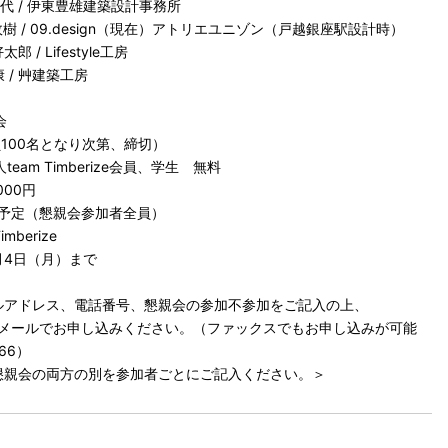
代 / 伊東豊雄建築設計事務所
 / 09.design（現在）アトリエユニゾン（戸越銀座駅設計時）
/ Lifestyle工房
 / 艸建築工房
会
100名となり次第、締切）
am Timberize会員、学生 無料
0円
定（懇親会参加者全員）
berize
月4日（月）まで
ルアドレス、電話番号、懇親会の参加不参加をご記入の上、
.com までメールでお申し込みください。（ファックスでもお申し込みが可能
166）
懇親会の両方の別を参加者ごとにご記入ください。＞