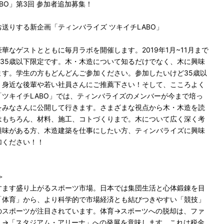
BO」第3回 参加者追加募集！
送りする新企画「ティンバライズ ツキイチLABO」
華なゲストとともに毎月ラボを開催します。2019年1月~11月まで
」は35歳以下限定です。木・木造について知るだけでなく、木に興味
ます。学生の方もどんどんご参加ください。参加したいけど35歳以
、身近な後輩や若い社員さんにご推薦下さい！そして、こころよく
ツキイチLABO」では、ティンバライズのメンバーが今まで培っ
をみなさんに公開して行きます。さまざまな視点から木・木造を読
はもちろん、材料、施工、コトづくりまで。木について広く深く考
興味がある方、木造建築を仕事にしたい方、ティンバライズに興味
加ください！！
＞
すます盛り上がるスポーツ市場。日本では集団生活と心体鍛錬を目
「体育」から、より科学的で市場経済とも結びつきやすい「競技」
のスポーツが注目されています。体育→スポーツへの脱却は、ファ
」→「スタジアム・アリーナ」への発展を意味します。これは税金