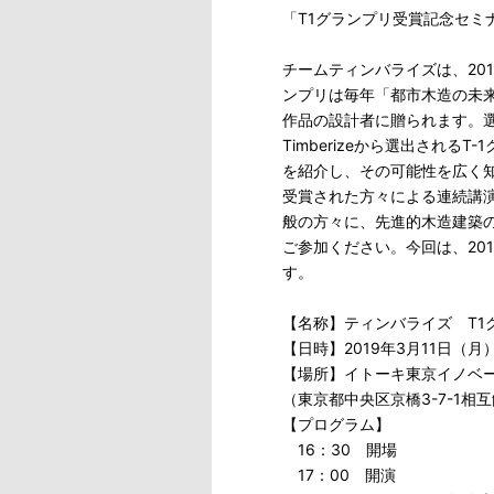
「T1グランプリ受賞記念セミナ
チームティンバライズは、201
ンプリは毎年「都市木造の未
作品の設計者に贈られます。選
Timberizeから選出され
を紹介し、その可能性を広く
受賞された方々による連続講
般の方々に、先進的木造建築
ご参加ください。今回は、201
す。
【名称】ティンバライズ T1グ
【日時】2019年3月11日（月）
【場所】イトーキ東京イノベー
（東京都中央区京橋3-7-1相互
【プログラム】
16：30 開場
17：00 開演