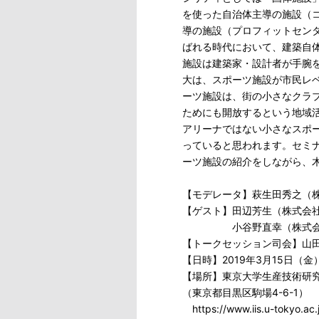
を使った自治体主導の施設（
導の施設（プロフィットセン
ばれる時代において、建築自
施設は建築家・設計者が手腕
大は、スポーツ施設が市民レ
ーツ施設は、街の小さなクラ
ためにも開放するという地域
アリーナではない小さなスポ
っていると思われます。セミ
ーツ施設の紹介をしながら、
【モデレータ】萩生田秀之（株式会社
【ゲスト】田辺芳生（株式会
小谷野直幸（株式会社プ
【トークセッション司会】山田敏博
【日時】2019年3月15日（金
【場所】東京大学生産技術研究所
（東京都目黒区駒場4-6-1）
https://www.iis.u-tokyo.ac.j