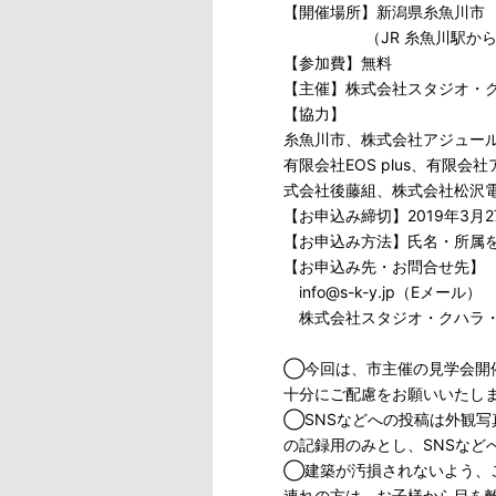
【開催場所】新潟県糸魚川市
（JR 糸魚川駅から徒歩
【参加費】無料
【主催】株式会社スタジオ・クハラ・
【協力】
糸魚川市、株式会社アジュール
有限会社EOS plus、有
式会社後藤組、株式会社松沢
【お申込み締切】2019年3月
【お申込み方法】氏名・所属
【お申込み先・お問合せ先】
info@s-k-y.jp（Eメール）
株式会社スタジオ・クハラ・ヤギ 
◯今回は、市主催の見学会開
十分にご配慮をお願いいたし
◯SNSなどへの投稿は外観
の記録用のみとし、SNSなど
◯建築が汚損されないよう、
連れの方は、お子様から目を