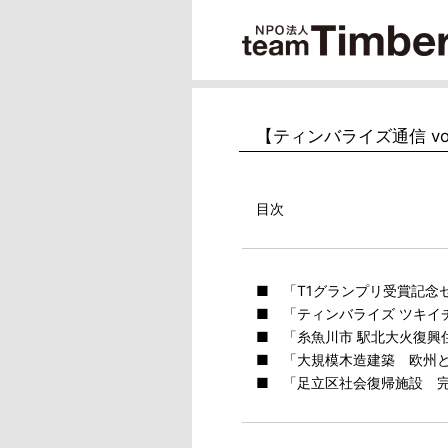
【ティンバライズ通信 vol
目次
■ 「T1グランプリ受賞記念セ
■ 「ティンバライズ ツキイチ
■ 「糸魚川市 駅北大火復興
■ 「大規模木造建築 欧州と
■ 「足立区社会復帰施設 