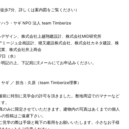
7分、詳しくは案内図をご覧ください）
ヤギ NPO 法人 team Timberize
デザイン、株式会社上越翔建設計、株式会社MID研究所
限会社アミージュ企画設計、猪又建設株式会社、株式会社カネタ建設、株
電業、株式会社井上商会
27日（水）
を明記の上、下記宛にEメールにてお申込みください。
／ 担当：久原（team Timberize理事）
催前に特別に見学会の許可を頂きました。敷地周辺でのマナーなど
ます。
写真のみに限定させていただきます。建物内の写真はあくまでの個人
への投稿はご遠慮下さい。
ご見学の際は手袋と靴下の着用をお願いいたします。小さなお子様
離さないようご注意ください。