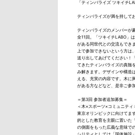
「ティンバライズ ツキイチLA
ティンバライズが満を持してお
ティンバライズのメンバーが豪
全11回。「ツキイチLABO
がある同世代との交流もでき
上で参加できないという方は
送り出してあげてください！「
てきたティンバライズの真髄
み解きます。デザインや構造
える、充実の内容です。木に
がある方などなど、是非ご参
＝第3回 参加者追加募集＝
＜木×スポーツ×コミュニティ
東京オリンピックに向けてま
的とした教育を主眼に置いた
の側面をもった広義な意味で
シリティとしては「国体施設