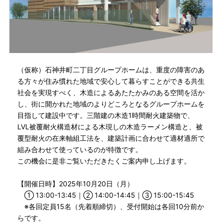
（仮称）石神井町二丁目グループホームは、重度の障害のあ
る方々が住み慣れた地域で安心して暮らすことができる共生
社会を実現すべく、木造によるあたたかみのある空間を活か
し、街に開かれた地域のよりどころとなるグループホームを
目指して建設中です。三階建の木造1時間耐火建築物で、
LVL被覆耐火構造材による木現しの木造ラーメン構造と、被
覆型耐火の在来軸組工法を、建築計画に合わせて適材適所で
組み合わせて使っているのが特徴です。
この機会に是非ご覧いただきたくご案内申し上げます。
【開催日時】2025年10月20日（月）
① 13:00-13:45｜② 14:00-14:45｜③ 15:00-15:45
※各回定員15名（先着順締切）、受付開始は各回10分前か
らです。