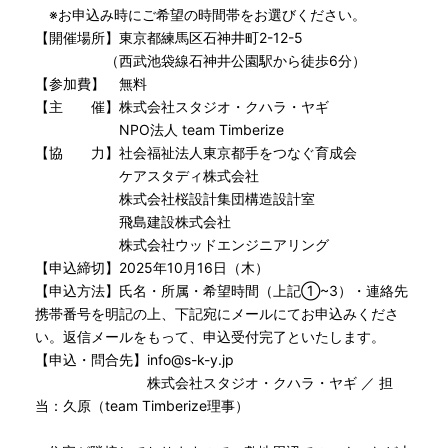
※お申込み時にご希望の時間帯をお選びください。
【開催場所】東京都練馬区石神井町2-12-5
（西武池袋線石神井公園駅から徒歩6分）
【参加費】 無料
【主 催】株式会社スタジオ・クハラ・ヤギ
NPO法人 team Timberize
【協 力】社会福祉法人東京都手をつなぐ育成会
ケアスタディ株式会社
株式会社桜設計集団構造設計室
飛島建設株式会社
株式会社ウッドエンジニアリング
【申込締切】2025年10月16日（木）
【申込方法】氏名・所属・希望時間（上記①~3）・連絡先
携帯番号を明記の上、下記宛にメールにてお申込みくださ
い。返信メールをもって、申込受付完了といたします。
【申込・問合先】info@s-k-y.jp
株式会社スタジオ・クハラ・ヤギ ／ 担
当：久原（team Timberize理事）