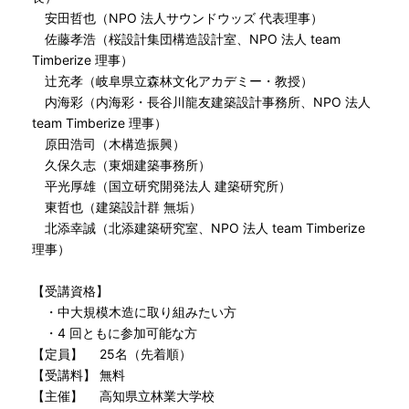
安田哲也（NPO 法人サウンドウッズ 代表理事）
佐藤孝浩（桜設計集団構造設計室、NPO 法人 team
Timberize 理事）
辻充孝（岐阜県立森林文化アカデミー・教授）
内海彩（内海彩・長谷川龍友建築設計事務所、NPO 法人
team Timberize 理事）
原田浩司（木構造振興）
久保久志（東畑建築事務所）
平光厚雄（国立研究開発法人 建築研究所）
東哲也（建築設計群 無垢）
北添幸誠（北添建築研究室、NPO 法人 team Timberize
理事）
【受講資格】
・中大規模木造に取り組みたい方
・4 回ともに参加可能な方
【定員】 25名（先着順）
【受講料】 無料
【主催】 高知県立林業大学校