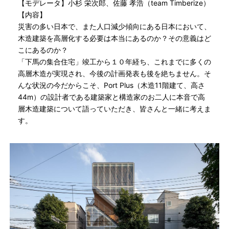
【モデレータ】小杉 栄次郎、佐藤 孝浩（team Timberize）
【内容】
災害の多い日本で、また人口減少傾向にある日本において、
木造建築を高層化する必要は本当にあるのか？その意義はど
こにあるのか？
「下馬の集合住宅」竣工から１０年経ち、これまでに多くの
高層木造が実現され、今後の計画発表も後を絶ちません。そ
んな状況の今だからこそ、Port Plus（木造11階建て、高さ
44m）の設計者である建築家と構造家のお二人に本音で高
層木造建築について語っていただき、皆さんと一緒に考えま
す。