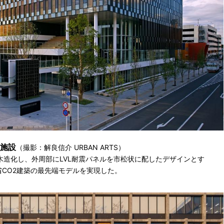
施設
（撮影：解良信介 URBAN ARTS）
木造化し、外周部にLVL耐震パネルを市松状に配したデザインとす
CO2建築の最先端モデルを実現した。