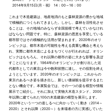
2014年9月15日(月・祝) 14：00～16：00
これまで木造建築は、地産地消のもと森林資源の豊かな地域
で積極的につくられてきました。しかし、森林を活性化させ
ることは、その地域のみならず全国規模で考えていかなけれ
ばならない問題です。特に、森林資源の恩恵を享受している
都市部ではその積極的な活用が望まれます。2020年のオリ
ンピックは、都市木造の可能性を考える貴重な機会と考えら
れ、実際に都市木造によるまちづくりが行われれば、オリン
ピックはもちろん、それ以降の都市の姿に大きな影響を及ぼ
すことになります。1964年のオリンピックが創り出した近
代都市としての東京は今や飽和状態に達し、その役割を終え
ようとしています。2020年のオリンピックは、これからの
東京のあるべき姿を描き出し、新しい価値観を提示するまた
とない機会です。本展覧会では、その一つの姿を模型や情報
展示でご紹介し、それに加えて実物大木造スタンド、2000
年以降に建てられた100の木造建築の模型を展示します。
2020年という一つの道しるべに向かっていく動き（2014～
2020）とそれ以降（2020～）を来場者の方に実感していた