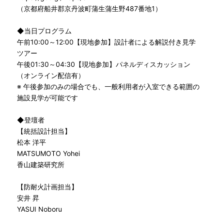
（京都府船井郡京丹波町蒲生蒲生野487番地1）
◆当日プログラム
午前10:00～12:00【現地参加】設計者による解説付き見学
ツアー
午後01:30～04:30【現地参加】パネルディスカッション
（オンライン配信有）
※ 午後参加のみの場合でも、一般利用者が入室できる範囲の
施設見学が可能です
◆登壇者
【統括設計担当】
松本 洋平
MATSUMOTO Yohei
香山建築研究所
【防耐火計画担当】
安井 昇
YASUI Noboru