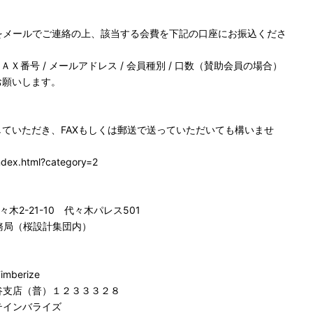
をメールでご連絡の上、該当する会費を下記の口座にお振込くださ
/ ＦＡＸ番号 / メールアドレス / 会員種別 / 口数（賛助会員の場合）
お願いします。
していただき、FAXもしくは郵送で送っていただいても構いませ
ndex.html?category=2
々木2-21-10 代々木パレス501
e 事務局（桜設計集団内）
berize
支店（普）１２３３３２８
ンバライズ