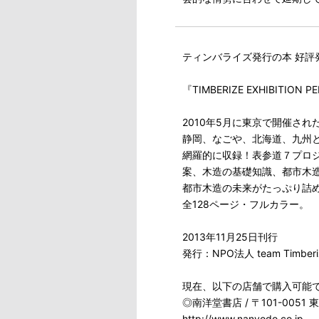
ティンバライズ発行の本 好評
『TIMBERIZE EXHIBITI
2010年5月に東京で開催さ
静岡、なごや、北海道、九州
網羅的に収録！表参道７プロジェク
案、木造の基礎知識、都市木
都市木造の未来がたっぷり詰
全128ページ・フルカラー。
2013年11月25日刊行
発行：NPO法人 team Timberi
現在、以下の店舗で購入可能
◎南洋堂書店 / 〒101-005
http://www.nanyodo.co.jp