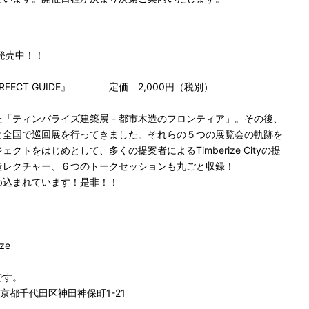
発売中！！
ON PERFECT GUIDE』 定価 2,000円（税別）
れた「ティンバライズ建築展 - 都市木造のフロンティア」。その後、
と全国で巡回展を行ってきました。それらの５つの展覧会の軌跡を
トをはじめとして、多くの提案者によるTimberize Cityの提
造レクチャー、６つのトークセッションも丸ごと収録！
め込まれています！是非！！
ze
です。
1 東京都千代田区神田神保町1-21