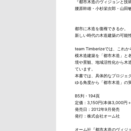
『都市木造のヴィジョンと技
腰原幹雄・小杉栄次郎・山田敏博・t
都市に木造を復権できるか。
新しい時代の木造建築の可能
team Timberizeで
模木造建築を「都市木造」と
境や景観、地域活性化から木
ています。
本書では、具体的なプロジェ
ゆる角度から「都市木造」の
B5判・194頁
定価：3,150円(本体3,000円
発売日：2012年9月発売
発行：株式会社オーム社
オーム社『都市木造のヴィジ