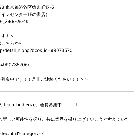
033 東京都渋谷区猿楽町17-5
インセンター1Fの書店）
五反田5-25-19
ます！＞
はこちらから
hp/detail_n.php?book_id=99073570
p/4990735706/
を募集中です！！是非ご連絡ください！！＞＞
Timberize、会員募集中！ □□□
は木、木造の新しい可能性を探り、共に業界を盛り上げていこうと考えていた
。
ndex.html?category=2