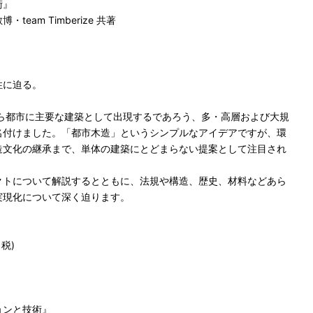
術』
eam Timberize 共著
性に迫る。
は、これから都市に主要な建築として出現するであろう、多・高層および大規
名付けました。「都市木造」というシンプルなアイデアですが、環
造文化の継承まで、単体の建築にとどまらない提案として注目され
クトについて解説するとともに、法規や構造、歴史、材料などあら
実現化について深く迫ります。
＋税)
ョンと技術』