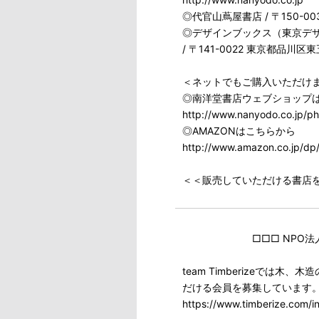
◎代官山蔦屋書店 / 〒150-0
◎デザインブックス（東京デザ
/ 〒141-0022 東京都品川区東
＜ネットでもご購入いただけ
◎南洋堂書店ウェブショップ
http://www.nanyodo.co.jp/p
◎AMAZONはこちらから
http://www.amazon.co.jp/d
＜＜販売していただける書店
□□□ NPO法人 team 
team Timberizeで
だける会員を募集しています
https://www.timberize.com/i