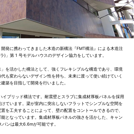
開発に携わってきました木造の新構法『FMT構法』による木造注
ブラ)」第 1 号モデルハウスのデザイン協力をしています。
木」を活かした構法として、強くフレキシブルな構造であり、環境
時代も変わらないデザイン性を持ち、未来に渡って使い続けていく
な建築を目指して開発を行いました。
るハイブリッド構法です。耐震壁とスラブに集成材厚板パネルを採用
設けています。梁が室内に突出しないフラットでシンプルな空間を
配置を工夫することによって、壁の配置をコントールできるので、
可能となっています。集成材厚板パネルの強さを活かした、キャン
スパンは最大6.6mが可能です。