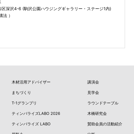
ス
深沢4-6 (駒沢公園ハウジングギャラリー・ステージ1内)
構法 ）
木材活用アドバイザー
講演会
まちづくり
見学会
T-1グランプリ
ラウンドテーブル
ティンバライズLABO 2026
木橋研究会
ティンバライズ LABO
賛助会員の活動紹介