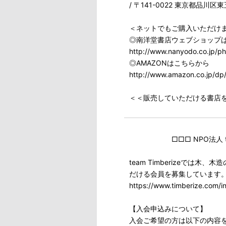
/ 〒141-0022 東京都品川区東
＜ネットでもご購入いただけ
◎南洋堂書店ウェブショップ
http://www.nanyodo.co.jp/p
◎AMAZONはこちらから
http://www.amazon.co.jp/d
＜＜販売していただける書店
□□□ NPO法人 team 
team Timberizeで
だける会員を募集しています
https://www.timberize.com/i
【入会申込みについて】
入会ご希望の方は以下の内容