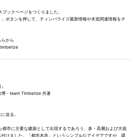
のフェイスブックページをつくりました。
」ボタンを押して、ティンバライズ最新情報や木造関連情報をチ
ちらから
imberize
術』
eam Timberize 共著
性に迫る。
は、これから都市に主要な建築として出現するであろう、多・高層および大規
名付けました。「都市木造」というシンプルなアイデアですが、環