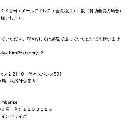
/ ＦＡＸ番号 / メールアドレス / 会員種別 / 口数（賛助会員の場合）
お願いします。
していただき、FAXもしくは郵送で送っていただいても構いませ
ndex.html?category=2
々木2-21-10 代々木パレス501
e 事務局（桜設計集団内）
berize
支店（普）１２３３３２８
ンバライズ