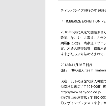
ティンバライズ発行の本 好評
『TIMBERIZE EXHIBITI
2010年5月に東京で開催さ
静岡、なごや、北海道、九州
網羅的に収録！表参道７プロジェク
案、木造の基礎知識、都市木
未来がたっぷり詰め込まれてい
2013年11月25日刊行
発行：NPO法人 team Timberi
現在、以下の店舗で購入可能
◎南洋堂書店 / 〒101-005
http://www.nanyodo.co.jp
◎代官山蔦屋書店 / 〒150-0
◎デザインブックス（東京デザ