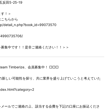
五反田5-25-19
ます！＞
はこちらから
hp/detail_n.php?book_id=99073570
p/4990735706/
を募集中です！！是非ご連絡ください！！＞＞
Timberize、会員募集中！ □□□
は木、木造の新しい可能性を探り、共に業界を盛り上げていこうと考えていた
。
ndex.html?category=2
をメールでご連絡の上、該当する会費を下記の口座にお振込くださ