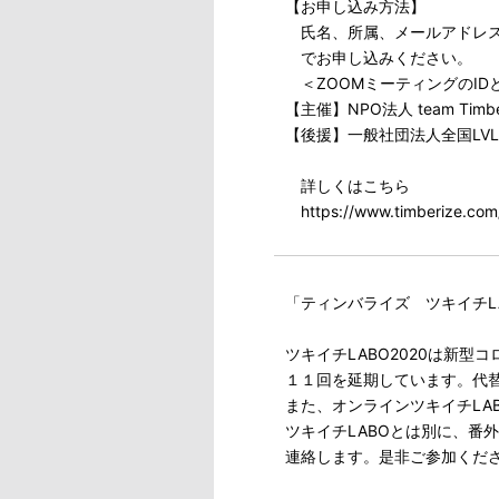
【お申し込み方法】
氏名、所属、メールアドレスをご記入
でお申し込みください。
＜ZOOMミーティングのID
【主催】NPO法人 team Timbe
【後援】一般社団法人全国LV
詳しくはこちら
https://www.timberize.com/
「ティンバライズ ツキイチLA
ツキイチLABO2020は新
１１回を延期しています。代
また、オンラインツキイチLAB
ツキイチLABOとは別に、番
連絡します。是非ご参加くだ