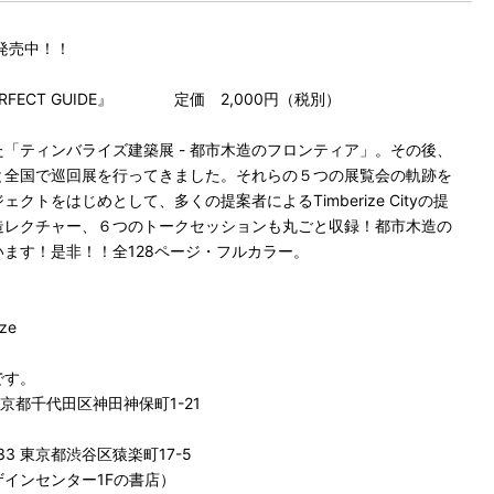
発売中！！
ON PERFECT GUIDE』 定価 2,000円（税別）
れた「ティンバライズ建築展 - 都市木造のフロンティア」。その後、
と全国で巡回展を行ってきました。それらの５つの展覧会の軌跡を
トをはじめとして、多くの提案者によるTimberize Cityの提
造レクチャー、６つのトークセッションも丸ごと収録！都市木造の
ます！是非！！全128ページ・フルカラー。
ze
です。
1 東京都千代田区神田神保町1-21
033 東京都渋谷区猿楽町17-5
インセンター1Fの書店）