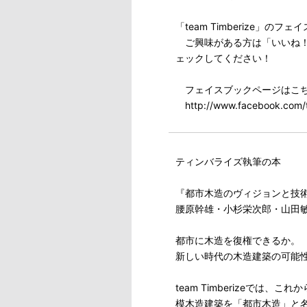
「team Timberize」
ご興味がある方は「いいね！
ェックしてください！
フェイスブックページはこ
http://www.facebook.com/t
ティンバライズ執筆の本
『都市木造のヴィジョンと技
腰原幹雄・小杉栄次郎・山田敏博・t
都市に木造を復権できるか。
新しい時代の木造建築の可能
team Timberizeで
模木造建築を「都市木造」と