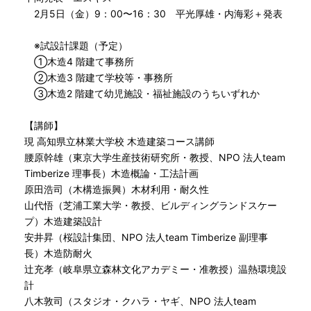
2月5日（金）9：00〜16：30 平光厚雄・内海彩＋発表
※試設計課題（予定）
①木造4 階建て事務所
②木造3 階建て学校等・事務所
③木造2 階建て幼児施設・福祉施設のうちいずれか
【講師】
現 高知県立林業大学校 木造建築コース講師
腰原幹雄（東京大学生産技術研究所・教授、NPO 法人team
Timberize 理事長）木造概論・工法計画
原田浩司（木構造振興）木材利用・耐久性
山代悟（芝浦工業大学・教授、ビルディングランドスケー
プ）木造建築設計
安井昇（桜設計集団、NPO 法人team Timberize 副理事
長）木造防耐火
辻充孝（岐阜県立森林文化アカデミー・准教授）温熱環境設
計
八木敦司（スタジオ・クハラ・ヤギ、NPO 法人team