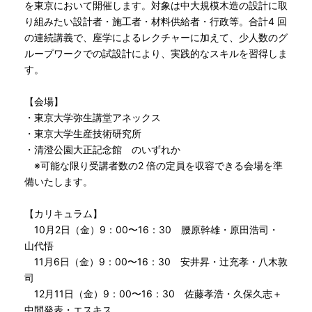
を東京において開催します。対象は中大規模木造の設計に取
り組みたい設計者・施工者・材料供給者・行政等。合計4 回
の連続講義で、座学によるレクチャーに加えて、少人数のグ
ループワークでの試設計により、実践的なスキルを習得しま
す。
【会場】
・東京大学弥生講堂アネックス
・東京大学生産技術研究所
・清澄公園大正記念館 のいずれか
※可能な限り受講者数の2 倍の定員を収容できる会場を準
備いたします。
【カリキュラム】
10月2日（金）9：00〜16：30 腰原幹雄・原田浩司・
山代悟
11月6日（金）9：00〜16：30 安井昇・辻充孝・八木敦
司
12月11日（金）9：00〜16：30 佐藤孝浩・久保久志＋
中間発表・エスキス