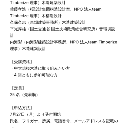
Timberize 理事）木造建築設計
佐藤孝浩（桜設計集団構造設計室、NPO 法人team
Timberize 理事）木構造設計
久保久志（東畑建築事務所）木造建築設計
平光厚雄（国土交通省 国土技術政策総合研究所）音環境設
計
内海彩（内海彩建築設計事務所、NPO 法人team Timberize
理事）木造建築設計
【受講資格】
・中大規模木造に取り組みたい方
・4 回ともに参加可能な方
【定員】
25 名（先着順）
【申込方法】
7月27日（月）より受付開始
氏名、フリガナ、所属、電話番号、メールアドレスを記載の
上、