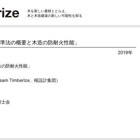
木を新しい素材ととらえ、
木と木造建築の新しい可能性を探る
基準法の概要と木造の防耐火性能」
2019年
造の防耐火性能」
m Timberize、桜設計集団）
築士会