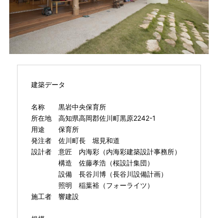
建築データ
名称 黒岩中央保育所
所在地 高知県高岡郡佐川町黒原2242-1
用途 保育所
発注者 佐川町長 堀見和道
設計者 意匠 内海彩（内海彩建築設計事務所）
構造 佐藤孝浩（桜設計集団）
設備 長谷川博（長谷川設備計画）
照明 稲葉裕（フォーライツ）
施工者 響建設