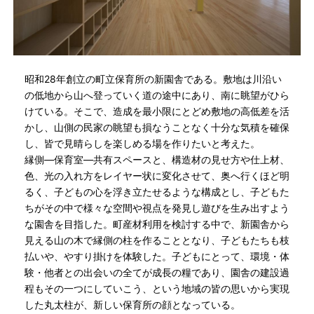
昭和28年創立の町立保育所の新園舎である。敷地は川沿い
の低地から山へ登っていく道の途中にあり、南に眺望がひら
けている。そこで、造成を最小限にとどめ敷地の高低差を活
かし、山側の民家の眺望も損なうことなく十分な気積を確保
し、皆で見晴らしを楽しめる場を作りたいと考えた。
縁側―保育室―共有スペースと、構造材の見せ方や仕上材、
色、光の入れ方をレイヤー状に変化させて、奥へ行くほど明
るく、子どもの心を浮き立たせるような構成とし、子どもた
ちがその中で様々な空間や視点を発見し遊びを生み出すよう
な園舎を目指した。町産材利用を検討する中で、新園舎から
見える山の木で縁側の柱を作ることとなり、子どもたちも枝
払いや、やすり掛けを体験した。子どもにとって、環境・体
験・他者との出会いの全てが成長の糧であり、園舎の建設過
程もその一つにしていこう、という地域の皆の思いから実現
した丸太柱が、新しい保育所の顔となっている。