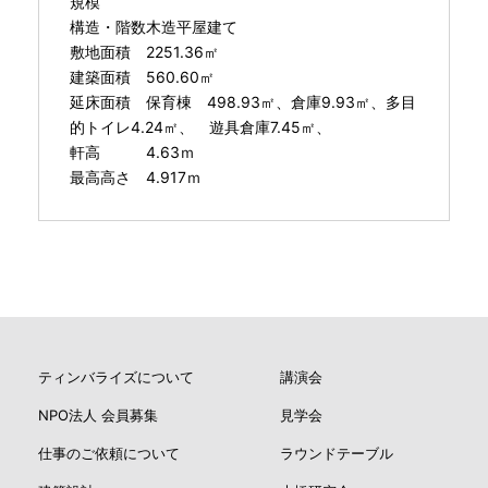
規模
構造・階数木造平屋建て
敷地面積 2251.36㎡
建築面積 560.60㎡
延床面積 保育棟 498.93㎡、倉庫9.93㎡、多目
的トイレ4.24㎡、 遊具倉庫7.45㎡、
軒高 4.63ｍ
最高高さ 4.917ｍ
ティンバライズについて
講演会
NPO法人 会員募集
見学会
仕事のご依頼について
ラウンドテーブル