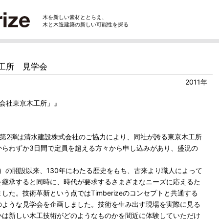
木を新しい素材ととらえ、
木と木造建築の新しい可能性を探る
工所 見学会
2011年
式会社東京木工所」』
学会の第2弾は清水建設株式会社のご協力により、同社が誇る東京木工所
からわずか3日間で定員を超える方々から申し込みがあり、盛況の
。
4年）の開設以来、130年にわたる歴史をもち、古来より職人によって
を継承すると同時に、時代が要求するさまざまなニーズに応えるた
た。技術革新という点ではTimberizeのコンセプトと共通する
のような見学会を企画しました。技術を生み出す現場を実際に見る
いは新しい木工技術がどのようなものかを間近に体験していただけ