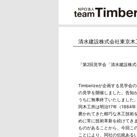
清水建設株式会社東京木
『第2回見学会「清水建設株
Timberizeが企画する見
の見学を開催しました。告知
うちに無事終了いたしました
同木工所は明治17年（188
磨かれてきた精巧な木工技術
めに常に技術革新を続けてきまし
ものがあることから、今回こ
ことにより、同社の伝統ある