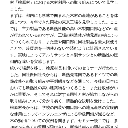
村「檜原村」における木材利用への取り組みについて見学し
ました。
まずは、都内にも杉林で囲まれた木材の産地があることを体
感しつつ、今年できた同社の東京工場を見学しました。ここ
では、主力製品である断熱性能の高い木製開口部などの生産
が行われているのですが、工場の構造体が地元産の杉によっ
てつくられており、また壁や開口部に同社製品を最大限使う
ことで、冷暖房を一切使わないで済むように計画されていま
す。実験によってアルミサッシと木製サッシとの断熱性の圧
倒的な違いを実感します。
続いて場所を移し、檜原村長も招いてのセミナーが行われま
した。同社飯田社長からは、断熱先進国であるドイツでの断
熱改修への取り組みや事例紹介などを通して、今後の日本に
おいても断熱性の高い建築物をつくること、または改修がい
かに重要か、そしてそれに対する同社と村が協力しながらの
取り組みについて分かり易く、情熱的な説明を受けました。
檜原村長からは、学校の内装や開口部への地元産杉の実験的
な使用によってインフルエンザによる学級閉鎖が減るなど、
木の効用についての実例を聞きます。セミナー後半では、参
加者から多くの質問が飛び交い、断熱技術への関心の高さが