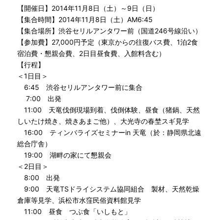
【開催日】2014年11月8日（土）～9日（日）
【集合時間】2014年11月8日（土）AM6:45
【集合場所】渋谷セリルアンタワー前（国道246号線沿い）
【参加費】27,000円予定（東京からの往復バス費、1泊2食
宿泊費・懇親会費、2日目昼食費、入館料含む）
【行程】
＜1日目＞
6:45 渋谷セリルアンタワー前に集合
7:00 出発
11:00 天竜伐倒現場到着、伐倒体験、昼食（猪鍋、天然
しいたけ焼き、焼きあまご他）、大光寺の春埜スギ見学
16:00 ティンバライズセミナーin 天竜（於：静岡県北遠
総合庁舎）
19:00 湖畔の家にて懇親会
＜2日目＞
8:00 出発
9:00 天竜TSドライシステム協同組合 製材、天然乾燥
倉庫等見学、浜松市水窪民俗資料館見学
11:00 昼食 つぶ食「いしもと」