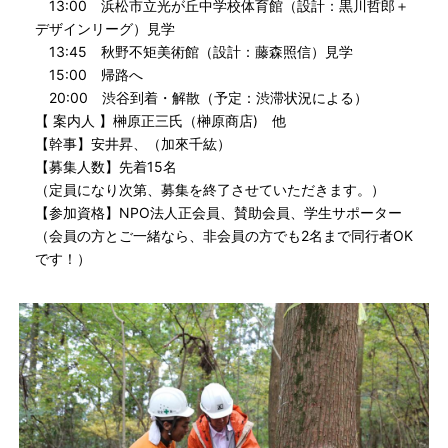
13:00 浜松市立光が丘中学校体育館（設計：黒川哲郎＋
デザインリーグ）見学
13:45 秋野不矩美術館（設計：藤森照信）見学
15:00 帰路へ
20:00 渋谷到着・解散（予定：渋滞状況による）
【 案内人 】榊原正三氏（榊原商店) 他
【幹事】安井昇、（加來千紘）
【募集人数】先着15名
（定員になり次第、募集を終了させていただきます。）
【参加資格】NPO法人正会員、賛助会員、学生サポーター
（会員の方とご一緒なら、非会員の方でも2名まで同行者OK
です！）