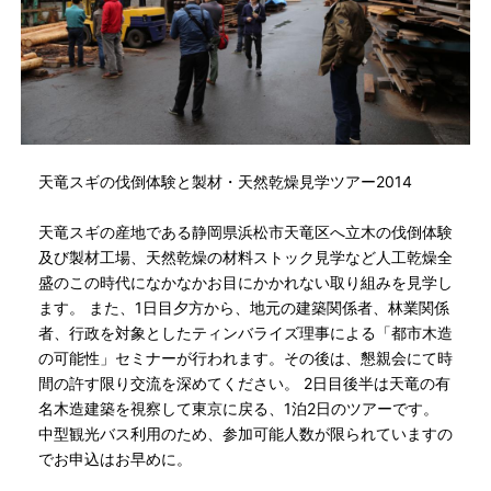
天竜スギの伐倒体験と製材・天然乾燥見学ツアー2014
天竜スギの産地である静岡県浜松市天竜区へ立木の伐倒体験
及び製材工場、天然乾燥の材料ストック見学など人工乾燥全
盛のこの時代になかなかお目にかかれない取り組みを見学し
ます。 また、1日目夕方から、地元の建築関係者、林業関係
者、行政を対象としたティンバライズ理事による「都市木造
の可能性」セミナーが行われます。その後は、懇親会にて時
間の許す限り交流を深めてください。 2日目後半は天竜の有
名木造建築を視察して東京に戻る、1泊2日のツアーです。
中型観光バス利用のため、参加可能人数が限られていますの
でお申込はお早めに。