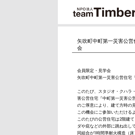
矢吹町中町第一災害公営
会
会員限定・見学会
矢吹町中町第一災害公営住宅
このたび、スタジオ・クハラ
害公営住宅『中町第一災害公
のご厚意により、建て方時の
この機会にご参加いただける
このたびの公営住宅は2階建
ダや庇などの外部に跳ね出し
同組合が1時間準耐火構造（