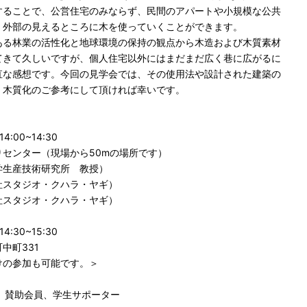
することで、公営住宅のみならず、民間のアパートや小規模な公共
、外部の見えるところに木を使っていくことができます。
ある林業の活性化と地球環境の保持の観点から木造および木質素材
てきて久しいですが、個人住宅以外にはまだまだ広く巷に広がるに
直な感想です。今回の見学会では、その使用法や設計された建築の
・木質化のご参考にして頂ければ幸いです。
:00~14:30
センター（現場から50mの場所です）
学生産技術研究所 教授）
ジオ・クハラ・ヤギ）
ジオ・クハラ・ヤギ）
:30~15:30
中町331
けの参加も可能です。＞
、賛助会員、学生サポーター