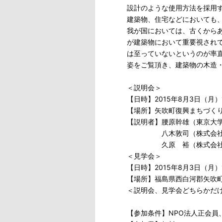
設計のような使用方法を採用
建築物、住宅などにおいても
我が国においては、古くから
が建築物において重要視され
は至っていないというのが率
姿をご覧頂き、建築物の木造
＜説明会＞
【日時】2015年8月3日（月）14
【場所】矢吹町復興まちづくり
【説明者】腰原幹雄（東京大
八木敦司（株式会社スタ
久原 裕（株式会社スタ
＜見学会＞
【日時】2015年8月3日（月）14
【場所】福島県西白河郡矢吹町
＜説明会、見学会どちらかだ
【参加条件】NPO法人正会員