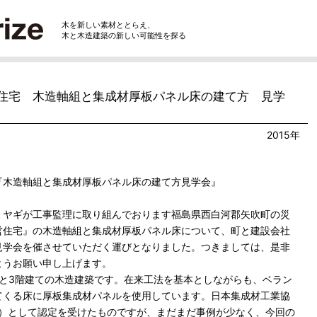
木を新しい素材ととらえ、
木と木造建築の新しい可能性を探る
住宅 木造軸組と集成材厚板パネル床の建て方 見学
2015年
『木造軸組と集成材厚板パネル床の建て方見学会』
・ヤギが工事監理に取り組んでおります福島県西白河郡矢吹町の災
営住宅』の木造軸組と集成材厚板パネル床について、町と建設会社
見学会を催させていただく運びとなりました。つきましては、是非
ようお願い申し上げます。
てと3階建ての木造建築です。在来工法を基本としながらも、ベラン
てくる床に厚板集成材パネルを使用しています。日本集成材工業協
床）として認定を受けたものですが、まだまだ事例が少なく、今回の