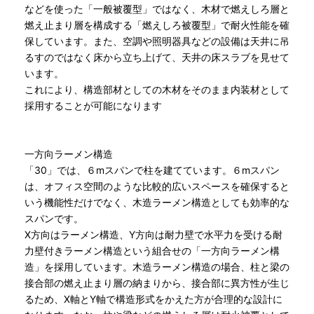
などを使った「一般被覆型」ではなく、木材で燃えしろ層と
燃え止まり層を構成する「燃えしろ被覆型」で耐火性能を確
保しています。また、空調や照明器具などの設備は天井に吊
るすのではなく床から立ち上げて、天井の床スラブを見せて
います。
これにより、構造部材としての木材をそのまま内装材として
採用することが可能になります
一方向ラーメン構造
「30」では、６mスパンで柱を建てています。６mスパン
は、オフィス空間のような比較的広いスペースを確保すると
いう機能性だけでなく、木造ラーメン構造としても効率的な
スパンです。
X方向はラーメン構造、Y方向は耐力壁で水平力を受ける耐
力壁付きラーメン構造という組合せの「一方向ラーメン構
造」を採用しています。木造ラーメン構造の場合、柱と梁の
接合部の燃え止まり層の納まりから、接合部に異方性が生じ
るため、X軸とY軸で構造形式をかえた方が合理的な設計に