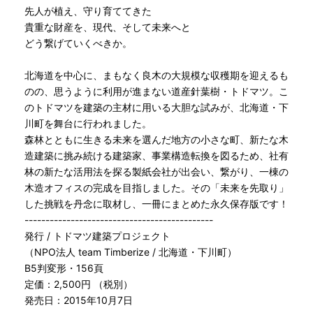
先人が植え、守り育ててきた
貴重な財産を、現代、そして未来へと
どう繋げていくべきか。
北海道を中心に、まもなく良木の大規模な収穫期を迎えるも
のの、思うように利用が進まない道産針葉樹・トドマツ。こ
のトドマツを建築の主材に用いる大胆な試みが、北海道・下
川町を舞台に行われました。
森林とともに生きる未来を選んだ地方の小さな町、新たな木
造建築に挑み続ける建築家、事業構造転換を図るため、社有
林の新たな活用法を探る製紙会社が出会い、繋がり、一棟の
木造オフィスの完成を目指しました。その「未来を先取り」
した挑戦を丹念に取材し、一冊にまとめた永久保存版です！
---------------------------------------------
発行 / トドマツ建築プロジェクト
（NPO法人 team Timberize / 北海道・下川町）
B5判変形・156頁
定価：2,500円 （税別）
発売日：2015年10月7日